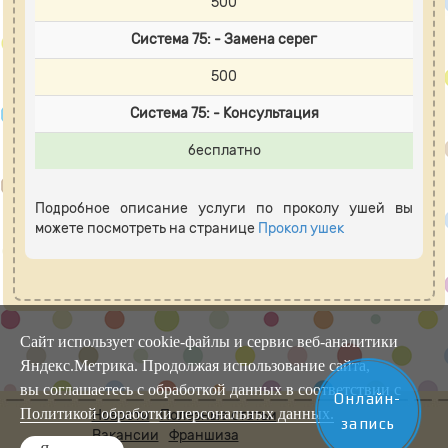
500
Система 75: - Замена серег
500
Система 75: - Консультация
бесплатно
Подробное описание услуги по проколу ушей вы
можете посмотреть на странице
Прокол ушек
Сайт использует cookie-файлы и сервис веб-аналитики
Яндекс.Метрика. Продолжая использование сайта,
вы соглашаетесь с обработкой данных в соответствии с
Онлайн-
Политикой обработки персональных данных.
Новости
Полезные статьи
запись
Вакансии
Франшиза