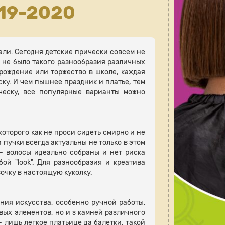
19-2020
али. Сегодня детские прически совсем не
а не было такого разнообразия различных
 рождение или торжество в школе, каждая
ску. И чем пышнее праздник и платье, тем
ческу, все популярные варианты можно
которого как не проси сидеть смирно и не
 пучки всегда актуальны не только в этом
- волосы идеально собраны и нет риска
й "look". Для разнообразия и креатива
вочку в настоящую куколку.
ения искусства, особенно ручной работы.
вых элементов, но и з камней различного
 лишь легкое платьице да балетки, такой