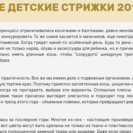
 ДЕТСКИЕ СТРИЖКИ 20
принцесс ограничивались косичками и бантиками, давно минов
 конкурировать. То же самое касается и мальчиков, еще никогд
льменов. Когда грядет какой-то особенный день, будь то день
 не только наряд, обувь и аксессуары для ребенка, но и приче
ельно иметь длинные косы, чтобы "соорудить" шикарную при
браз.
 практичность. Все же мы имеем дело с подвижным организмом, 
тую терпим крах. Поэтому грамотно заплетенные косы, шишечки и
икогда не прогадаете, выбрав эти варианты. Сплошные плюсы 
ремя такие прически выглядят элегантно и подходят под любо
 и тренд этого года - объемные повязки, которые превращают де
лась за последние годы. Многие из них - настоящие произвед
 вот цветы могут быть сделаны не только из ткани и пластмассо
быть полноценной заменой тиаре или диадеме. Даже если образ -