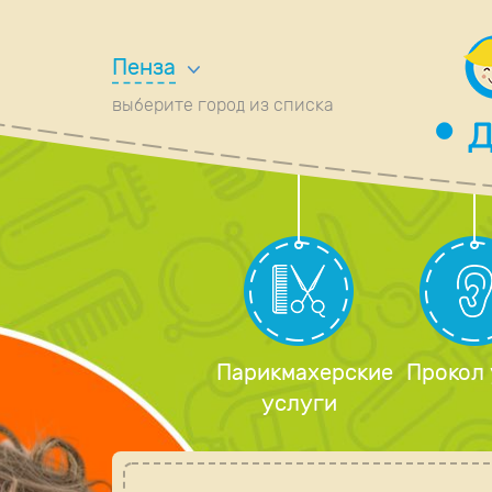
Пенза
выберите город из списка
Парикмахерские
Прокол
услуги