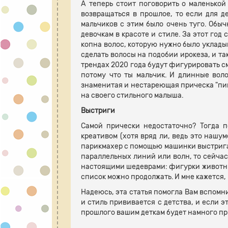
А теперь стоит поговорить о маленькой
возвращаться в прошлое, то если для д
мальчиков с этим было очень туго. Обыч
девочкам в красоте и стиле. За этот го
копна волос, которую нужно было уклады
сделать волосы на подобии ирокеза, и т
трендах 2020 года будут фигурировать с
потому что ты мальчик. И длинные воло
знаменитая и нестареющая прическа "пикс
на своего стильного малыша.
Выстриги
Самой прически недостаточно? Тогда п
креативом (хотя вряд ли, ведь это нашу
парикмахер с помощью машинки выстригае
параллельных линий или волн, то сейчас 
настоящими шедеврами: фигурки животны
список можно продолжать. И мне кажется, 
Надеюсь, эта статья помогла Вам вспомн
и стиль прививается с детства, и если э
прошлого вашим деткам будет намного при