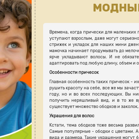
МОДНЫЕ
Времена, когда прически для маленьких 
уступают взрослым, даже могут серьезно
стрижек и укладок для наших мини джент
мамочка начинает продумывать до мелочей
ярче укладывают волосы. И не обязат
адаптировать под любую длину, объем и о
Особенности причесок
Главная особенность таких причесок - их
рушить красоту на себе, все же мы зачас
году, но и во всех последующих. Вы н
получить неряшливый вид, и в то же в
существует множество ободков и заколок,
Украшения для волос
Кстати, тема ободков тоже весьма разви
Самые популярные - ободки с цветами. А
вида и размера. Такие украшения могут 