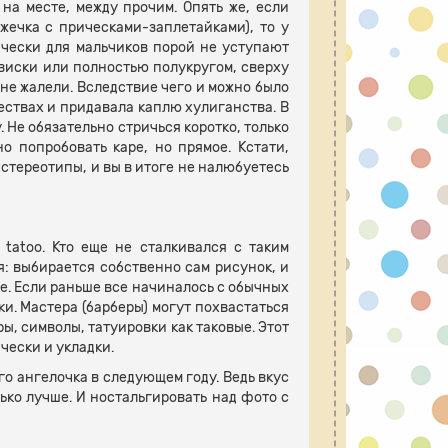
на месте, между прочим. Опять же, если
жечка с прическами-заплетайками), то у
рически для мальчиков порой не уступают
 виски или полностью полукругом, сверху
не жалели. Вследствие чего и можно было
ествах и придавала каплю хулиганства. В
Не обязательно стричься коротко, только
о попробовать каре, но прямое. Кстати,
 стереотипы, и вы в итоге не налюбуетесь
tatoo. Кто еще не сталкивался с таким
я: выбирается собственно сам рисунок, и
е. Если раньше все начиналось с обычных
ки. Мастера (барберы) могут похвастаться
 символы, татуировки как таковые. Этот
чески и укладки.
о ангелочка в следующем году. Ведь вкус
лько лучше. И ностальгировать над фото с