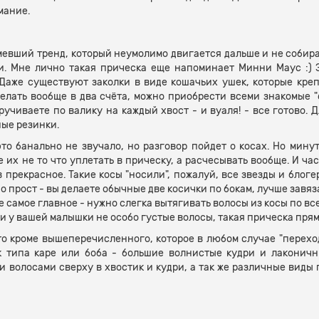
мание.
евший тренд, который неумолимо двигается дальше и не собирает
и. Мне лично такая прическа еще напоминает Минни Маус :) 
 Даже существуют заколки в виде кошачьих ушек, которые кре
елать вообще в два счёта, можно приобрести всеми знакомые "б
ручиваете по валику на каждый хвост - и вуаля! - все готово.
ые резинки.
это банально не звучало, но разговор пойдет о косах. Но минут
 их не то что уплетать в прическу, а расчесывать вообще. И час
 прекрасное. Такие косы "носили", пожалуй, все звезды и блог
чно прост - вы делаете обычные две косички по бокам, лучше зав
е самое главное - нужно слегка вытягивать волосы из косы по вс
и у вашей малышки не особо густые волосы, такая прическа пря
 то кроме вышеперечисленного, которое в любом случае "переход
к типа каре или боба - большие волнистые кудри и лаконичн
 волосами сверху в хвостик и кудри, а так же различные виды 