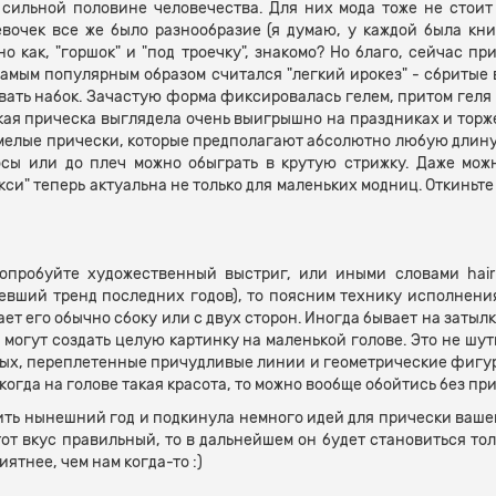
 сильной половине человечества. Для них мода тоже не стоит 
евочек все же было разнообразие (я думаю, у каждой была кни
но как, "горшок" и "под троечку", знакомо? Но благо, сейчас п
д самым популярным образом считался "легкий ирокез" - сбритые
вать набок. Зачастую форма фиксировалась гелем, притом геля 
акая прическа выглядела очень выигрышно на праздниках и торж
мелые прически, которые предполагают абсолютно любую длину. 
сы или до плеч можно обыграть в крутую стрижку. Даже можн
и" теперь актуальна не только для маленьких модниц. Откиньте
опробуйте художественный выстриг, или иными словами hair 
мевший тренд последних годов), то поясним технику исполнени
т его обычно сбоку или с двух сторон. Иногда бывает на затылк
могут создать целую картинку на маленькой голове. Это не шут
х, переплетенные причудливые линии и геометрические фигуры,
когда на голове такая красота, то можно вообще обойтись без при
ить нынешний год и подкинула немного идей для прически вашег
тот вкус правильный, то в дальнейшем он будет становиться то
ятнее, чем нам когда-то :)