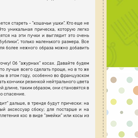
ся стареть - "кошачьи ушки". Кто еще не
Это уникальная прическа, которую легко
пятся на эти пучки и выглядит это очень
ублики", только маленького размера. Все
 Для более нежного образа можно добавить
очку! Об "ажурных" косах. Давайте будем
то лучше всего сделать проще, но в то же
еры в этом году, особенно во французском
язать кончики резинкой нейтрального цвета
ей длине, таким образом, они становятся в
мо спасение.
ит" дальше, в тренде будут прически: на
ый аксессуар сбоку; для постарше и на
плетения кос в виде "змейки" или косы из