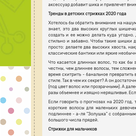
аксессуар добавит шика и привлечет вни
Тренды в детских стрижках 2020 года
Хотелось бы обратить внимание на нашум
знает, это два высоких круглых шишечк
создать и ее можно делать куда угодно.
стильно и забавно. Чтобы такие шишки д
просто: делаете два высоких хвоста, нак
классические бантики или яркие необычн
Что касается длинных волос, то как бы 
честны, чем длиннее волосы, тем сложнее
время схитрить - банальное превратить в
стиле. Так в чем их секрет? А он достато
(под цвет волос или прозрачными). А дале
разы объемнее и изящно неряшливые. Есл
Если говорить о прогнозах на 2020 год,
короткие волосы для маленьких девоче
подлиннее - а-ля "Золушка" с собранными
большого числа прядей.
Стрижки для мальчиков